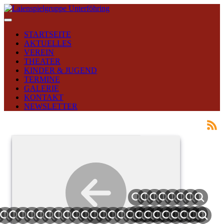
STARTSEITE
AKTUELLES
VEREIN
THEATER
KINDER & JUGEND
TERMINE
GALERIE
KONTAKT
NEWSLETTER