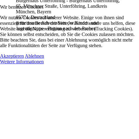
Bürgerhaus Unterföhring - Bürgerhaus Unterföhring,
65, Münchner Straße, Unterföhring, Landkreis
Wir benutzen Cookies
München, Bayern
85774, Deutschland
Wir nutzen Cookies auf unserer Website. Einige von ihnen sind
gemeinsame Adventsfeier der Kinder- und
essenziell für den Betrieb der Seite, während andere uns helfen, diese
Jugendgruppe - Beginn nach den Proben
Website und die Nutzererfahrung zu verbessern (Tracking Cookies).
Sie können selbst entscheiden, ob Sie die Cookies zulassen möchten.
Bitte beachten Sie, dass bei einer Ablehnung womöglich nicht mehr
alle Funktionalitäten der Seite zur Verfügung stehen.
Akzeptieren
Ablehnen
Weitere Informationen