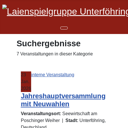
Suchergebnisse
7 Veranstaltungen in dieser Kategorie
23
interne Veranstaltung
Jan.
2026
Jahreshauptversammlung
mit Neuwahlen
Veranstaltungsort:
Seewirtschaft am
Poschinger Weiher
|
Stadt:
Unterföhring,
Deutschland