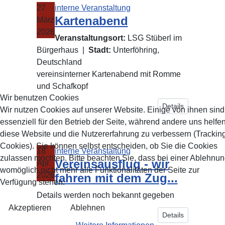
27
interne Veranstaltung
Kartenabend
März
2026
Veranstaltungsort:
LSG Stüberl im
Bürgerhaus
|
Stadt:
Unterföhring,
Deutschland
vereinsinterner Kartenabend mit Romme
und Schafkopf
Wir benutzen Cookies
Details
Wir nutzen Cookies auf unserer Website. Einige von ihnen sind
essenziell für den Betrieb der Seite, während andere uns helfen
diese Website und die Nutzererfahrung zu verbessern (Trackin
Cookies). Sie können selbst entscheiden, ob Sie die Cookies
18
interne Veranstaltung
zulassen möchten. Bitte beachten Sie, dass bei einer Ablehnu
Vereinsausflug - wir
Apr.
womöglich nicht mehr alle Funktionalitäten der Seite zur
2026
fahren mit dem Zug...
Verfügung stehen.
Details werden noch bekannt gegeben
Akzeptieren
Ablehnen
Details