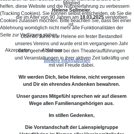
Mitglied
helfen, diese Website und die Nutzererfahrung zu verbessern
Helene Sellmeier
,
(Tracking Cookies). Sie können selbst entscheiden, ob Sie die
die im Alter von 90 Jahren am
18.03.2025
verstorben
Cookies zulassen möchten. Bitte beachten Sie, dass bei einer
ist.
Ablehnung womöglich nicht mehr alle Funktionalitäten der
Seite zur Verfügung stehen.
Über 60 Jahre war Helene ein fester Bestandteil
unseres Vereins und wurde erst im vergangenen Jahr
Akzeptieren
Ablehnen
dafür geehrt. Sie war bei den Theateraufführungen
und Veranstaltungen in ihrer aktiven Zeit tatkräftig und
Weitere Informationen
mit viel Freude dabei.
Wir werden Dich, liebe Helene, nicht vergessen
und Dir ein ehrendes Andenken bewahren.
Unser ganzes Mitgefühl sprechen wir auf diesem
Wege allen Familienangehörigen aus.
Im stillen Gedenken,
Die Vorstandschaft der Laienspielgruppe