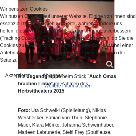
Wir benutzen Cookies
Wir nutzen Cookies auf unserer Website. Einige von ihnen sind
essenziell für den Betrieb der Seite, während andere uns
helfen, diese Website und die Nutzererfahrung zu verbessern
(Tracking Cookies). Sie können selbst entscheiden, ob Sie die
Cookies zulassen möchten. Bitte beachten Sie, dass bei einer
Ablehnung womöglich nicht mehr alle Funktionalitäten der
Seite zur Verfügung stehen.
Akzeptieren
Ablehnen
Die
Jugendgruppe
beim Stück "
Auch Omas
brachen Liebe
" im Rahmen des
Weitere Informationen
Herbsttheaters 2015
Foto:
Uta Schweikl (Spielleitung), Niklas
Weisbecker, Fabian von Thun, Stephanie
Maier, Klara Mörike, Johanna Schweinhuber,
Marleen Labrunerie, Steffi Frey (Souffleuse,